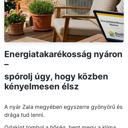
Energiatakarékosság nyáron
–
spórolj úgy, hogy közben
kényelmesen élsz
A nyár Zala megyében egyszerre gyönyörű és
drága tud lenni.
Odakint tombol a hőség, bent megy a klíma,