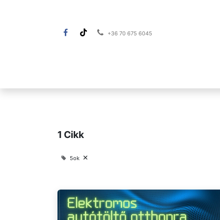
+36 70 675 6045​
Napelemes rendszer
Napelem-kalkulátor
1 Cikk
×
5ok