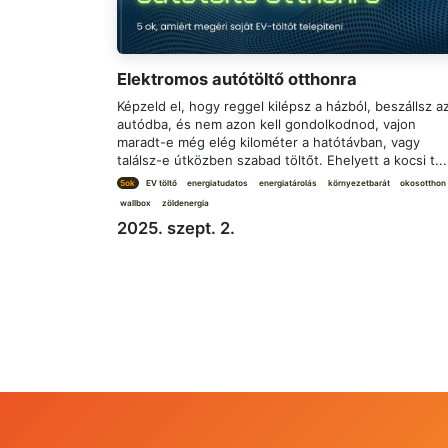
Elektromos autótöltő otthonra
Képzeld el, hogy reggel kilépsz a házból, beszállsz a
autódba, és nem azon kell gondolkodnod, vajon
maradt-e még elég kilométer a hatótávban, vagy
találsz-e útközben szabad töltőt. Ehelyett a kocsi t...
5ok
EV töltő
energiatudatos
energiatárolás
környezetbarát
okosotthon
wallbox
zöldenergia
2025. szept. 2.