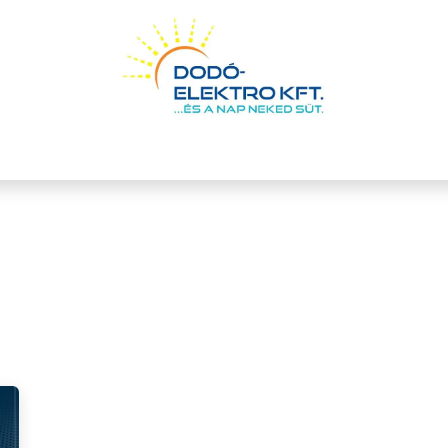
Otthoni Energiatároló Program
Szolgáltatások
Referen