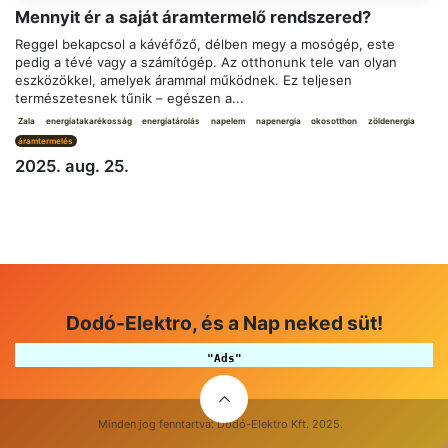
Mennyit ér a saját áramtermelő rendszered?
Reggel bekapcsol a kávéfőző, délben megy a mosógép, este
pedig a tévé vagy a számítógép. Az otthonunk tele van olyan
eszközökkel, amelyek árammal működnek. Ez teljesen
természetesnek tűnik – egészen a...
Zala
energiatakarékosság
energiatárolás
napelem
napenergia
okosotthon
zöldenergia
áramtermelés
2025. aug. 25.
Dodó-Elektro, és a Nap neked süt!
"Ads"
Minden jog fenntartva: Dodó-Elektro Kft. 2025.