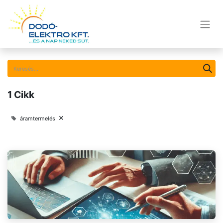
1 Cikk
×
áramtermelés