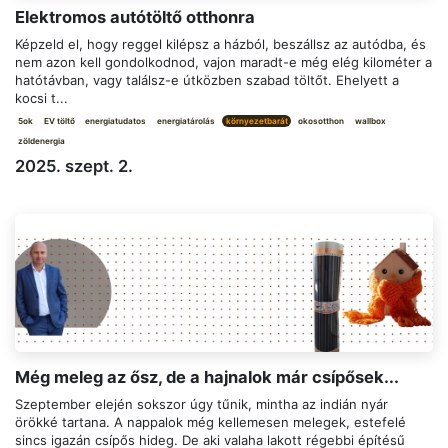
Elektromos autótöltő otthonra
Képzeld el, hogy reggel kilépsz a házból, beszállsz az autódba, és
nem azon kell gondolkodnod, vajon maradt-e még elég kilométer a
hatótávban, vagy találsz-e útközben szabad töltőt. Ehelyett a
kocsi t...
5ok
EV töltő
energiatudatos
energiatárolás
környezetbarát
okosotthon
wallbox
zöldenergia
2025. szept. 2.
Még meleg az ősz, de a hajnalok már csípősek...
Szeptember elején sokszor úgy tűnik, mintha az indián nyár
örökké tartana. A nappalok még kellemesen melegek, estefelé
sincs igazán csípős hideg. De aki valaha lakott régebbi építésű