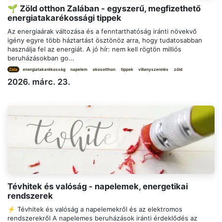
🌱 Zöld otthon Zalában - egyszerű, megfizethető
energiatakarékossági tippek
Az energiaárak változása és a fenntarthatóság iránti növekvő
igény egyre több háztartást ösztönöz arra, hogy tudatosabban
használja fel az energiát. A jó hír: nem kell rögtön milliós
beruházásokban go...
Zala
energiatakarékosság
napelem
okosotthon
tippek
villanyszerelés
zöld
2026. márc. 23.
Tévhitek és valóság - napelemek, energetikai
rendszerek
⚡ Tévhitek és valóság a napelemekről és az elektromos
rendszerekről A napelemes beruházások iránti érdeklődés az