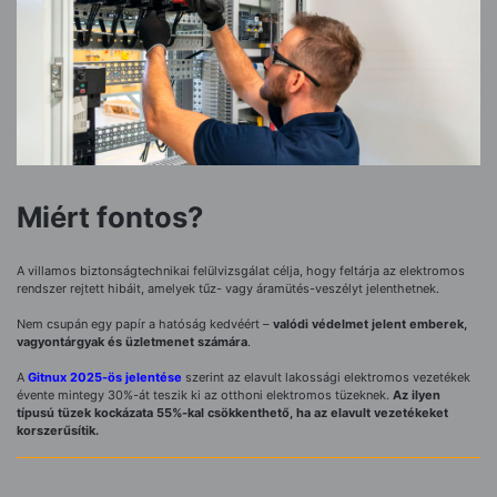
Miért fontos?
A villamos biztonságtechnikai felülvizsgálat célja, hogy feltárja az elektromos
rendszer rejtett hibáit, amelyek tűz- vagy áramütés-veszélyt jelenthetnek.
Nem csupán egy papír a hatóság kedvéért –
valódi védelmet jelent emberek,
vagyontárgyak és üzletmenet számára
.
A
Gitnux 2025-ös jelentése
szerint az elavult lakossági elektromos vezetékek
évente mintegy 30%-át teszik ki az otthoni elektromos tüzeknek.
Az ilyen
típusú tüzek kockázata 55%-kal csökkenthető, ha az elavult vezetékeket
korszerűsítik.